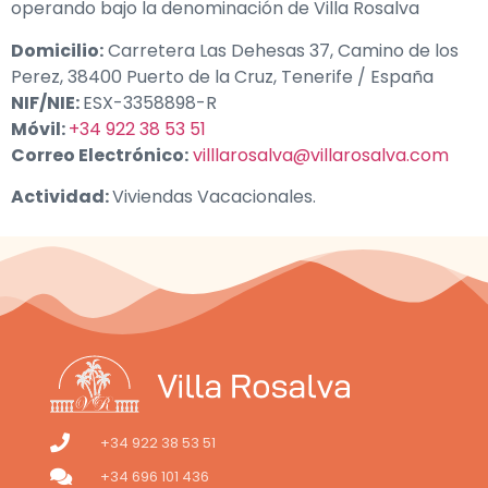
operando bajo la denominación de Villa Rosalva
Domicilio:
Carretera Las Dehesas 37, Camino de los
Perez, 38400 Puerto de la Cruz, Tenerife / España
NIF/NIE:
ESX-3358898-R
Móvil:
+34 922 38 53 51
Correo Electrónico:
villlarosalva@villarosalva.com
Actividad:
Viviendas Vacacionales.
+34 922 38 53 51
+34 696 101 436