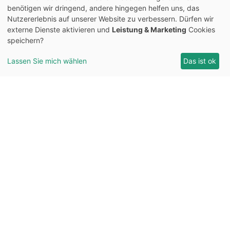
benötigen wir dringend, andere hingegen helfen uns, das
Nutzererlebnis auf unserer Website zu verbessern. Dürfen wir
externe Dienste aktivieren und
Leistung & Marketing
Cookies
speichern?
Lassen Sie mich wählen
Das ist ok
Typ H: Suite Mirador (Vivienda
Vacacional)
ab
190,- € - 202,- €
pro Nacht
Ihre Suite mit den besten Aussichten: Typ H
Mirador bietet zwei private Dachterrassen
und Panoramablick über ganz Teneriffa. Für
1-2 Gäste.
2 Personen
70 ㎡