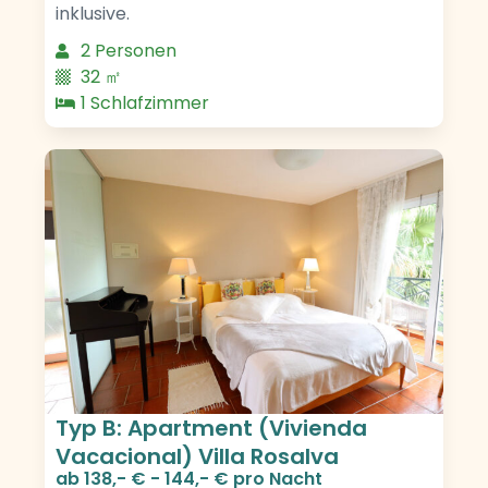
inklusive.
2 Personen
32 ㎡
1 Schlafzimmer
Typ B: Apartment (Vivienda
Vacacional) Villa Rosalva
ab
138,- € - 144,- €
pro Nacht